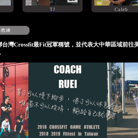
TJ
Caleb
場教練
灣Crossfit最Fit冠軍稱號，並代表大中華區域前
．