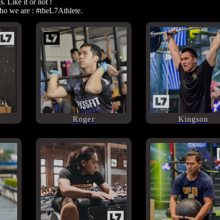
. Like it or not !
ho we are : #theL7Athlete.
Roger
Kingson