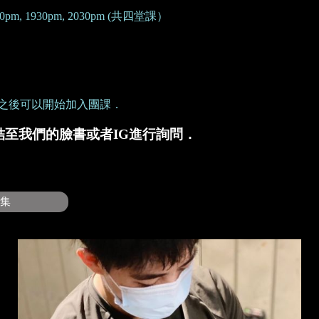
pm, 1930pm, 2030pm (共四堂課）
之後可以開始加入團課．
結至我們的臉書或者IG進行詢問．
片集
2 / 3