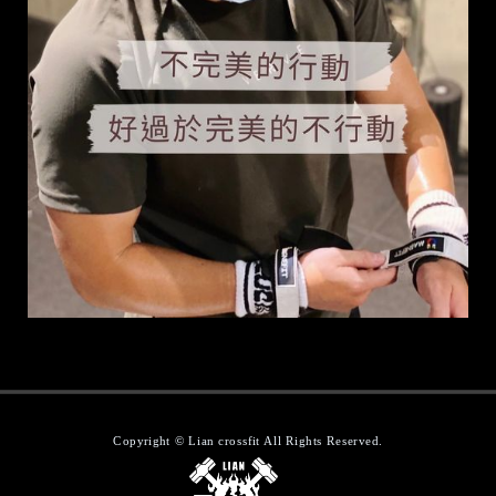
訓練是每個人的必須
❮
❯
Copyright © Lian crossfit All Rights Reserved.